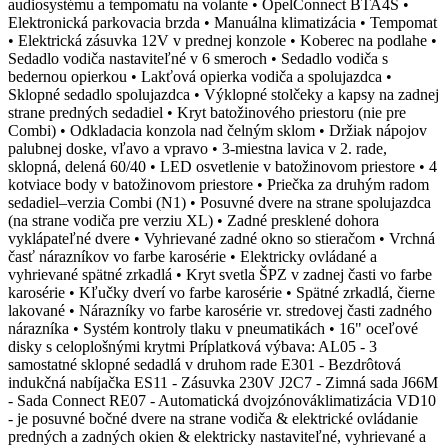
audiosystému a tempomatu na volante • OpelConnect BTA4S •
Elektronická parkovacia brzda • Manuálna klimatizácia • Tempomat
• Elektrická zásuvka 12V v prednej konzole • Koberec na podlahe •
Sedadlo vodiča nastaviteľné v 6 smeroch • Sedadlo vodiča s
bedernou opierkou • Lakťová opierka vodiča a spolujazdca •
Sklopné sedadlo spolujazdca • Výklopné stolčeky a kapsy na zadnej
strane predných sedadiel • Kryt batožinového priestoru (nie pre
Combi) • Odkladacia konzola nad čelným sklom • Držiak nápojov
palubnej doske, vľavo a vpravo • 3-miestna lavica v 2. rade,
sklopná, delená 60/40 • LED osvetlenie v batožinovom priestore • 4
kotviace body v batožinovom priestore • Priečka za druhým radom
sedadiel–verzia Combi (N1) • Posuvné dvere na strane spolujazdca
(na strane vodiča pre verziu XL) • Zadné presklené dohora
vyklápateľné dvere • Vyhrievané zadné okno so stieračom • Vrchná
časť nárazníkov vo farbe karosérie • Elektricky ovládané a
vyhrievané spätné zrkadlá • Kryt svetla ŠPZ v zadnej časti vo farbe
karosérie • Kľučky dverí vo farbe karosérie • Spätné zrkadlá, čierne
lakované • Nárazníky vo farbe karosérie vr. stredovej časti zadného
nárazníka • Systém kontroly tlaku v pneumatikách • 16" oceľové
disky s celoplošnými krytmi Príplatková výbava: AL05 - 3
samostatné sklopné sedadlá v druhom rade E301 - Bezdrôtová
indukčná nabíjačka ES11 - Zásuvka 230V J2C7 - Zimná sada J66M
- Sada Connect RE07 - Automatická dvojzónováklimatizácia VD10
- je posuvné bočné dvere na strane vodiča & elektrické ovládanie
predných a zadných okien & elektricky nastaviteľné, vyhrievané a