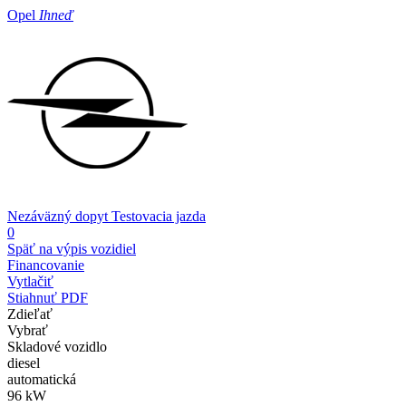
Opel
Ihneď
Nezáväzný dopyt
Testovacia jazda
0
Späť na výpis vozidiel
Financovanie
Vytlačiť
Stiahnuť PDF
Zdieľať
Vybrať
Skladové vozidlo
diesel
automatická
96 kW