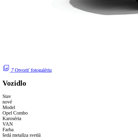
photo_library
7
Otvoriť fotogalériu
Vozidlo
Stav
nové
Model
Opel Combo
Karoséria
VAN
Farba
šedá metalíza svetlá