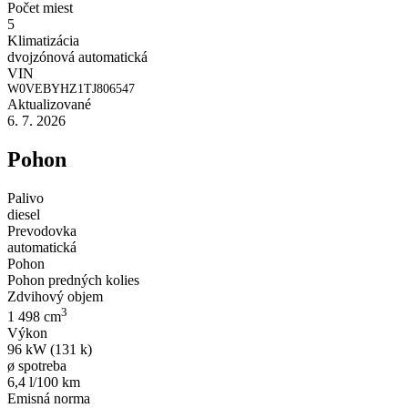
Počet miest
5
Klimatizácia
dvojzónová automatická
VIN
W0VEBYHZ1TJ806547
Aktualizované
6. 7. 2026
Pohon
Palivo
diesel
Prevodovka
automatická
Pohon
Pohon predných kolies
Zdvihový objem
3
1 498 cm
Výkon
96 kW (131 k)
ø spotreba
6,4 l/100 km
Emisná norma