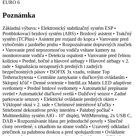
EURO 6
Poznámka
Základná výbava: • Elektronický stabilizačný systém ESP •
Protiblokovací brzdový systém (ABS) • Brzdový asistent • Trakčný
systém (TCPlus) • Asistent pre rozjazd do kopca • Varovanie pred
vybočením z jazdného pruhu • Rozpoznávanie dopravných značiek
• Varovanie pred nepozornosťou vodiča vrátane kamery na
monitorovanie vodiča • Detekcia ospalosti • Varovanie pred čelnou
kolíziou • Predné, bočné a hlavové airbagy • Hlavové airbagy v 2.
rade • Signalizácia nezapnutých predných i zadných
bezpečnostných pásov • ISOFIX 3x vzadu, vrátane Top
Tetheruchytenia • Centrálne zamykanie s diaľkovým ovládaním •
Sklopný kľúč • Denné svietenie • IntelliLux Matrix LED adaptívne
svetlomety • Predné hmlové svetlomety • Automatické prepínanie
svetiel • Automatické diaľkové svetlá • Dažďový senzor • Zadné
parkovacie senzory • Elektrické ovládanie predných okien •
Výklopné okná v 2. rade • Chrómové interiérové kľučky •
Strieborné dekoratívne prvky interiéru • Palubný počítač •
Multimediálny systém AIO - 10'' displej, WifiMirroring, 2x USB C,
DAB • Rozpoznávanie hlasu pre jednoduché povely • Slnečné
clony osvetlené, s zrkadlom na strane vodiča • Uzavretý odkladací
priečinok za palubnou doskou a pred spolujazdcom • Ovládanie