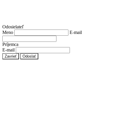
Odosielateľ
Meno
E-mail
Príjemca
E-mail
Zavrieť
Odoslať