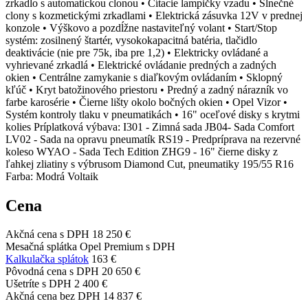
zrkadlo s automatickou clonou • Čítacie lampičky vzadu • Slnečné
clony s kozmetickými zrkadlami • Elektrická zásuvka 12V v prednej
konzole • Výškovo a pozdĺžne nastaviteľný volant • Start/Stop
systém: zosilnený štartér, vysokokapacitná batéria, tlačidlo
deaktivácie (nie pre 75k, iba pre 1,2) • Elektricky ovládané a
vyhrievané zrkadlá • Elektrické ovládanie predných a zadných
okien • Centrálne zamykanie s diaľkovým ovládaním • Sklopný
kľúč • Kryt batožinového priestoru • Predný a zadný nárazník vo
farbe karosérie • Čierne lišty okolo bočných okien • Opel Vizor •
Systém kontroly tlaku v pneumatikách • 16" oceľové disky s krytmi
kolies Príplatková výbava: I301 - Zimná sada JB04- Sada Comfort
LV02 - Sada na opravu pneumatík RS19 - Predpríprava na rezervné
koleso WYAO - Sada Tech Edition ZHG9 - 16" čierne disky z
ľahkej zliatiny s výbrusom Diamond Cut, pneumatiky 195/55 R16
Farba: Modrá Voltaik
Cena
Akčná cena s DPH
18 250 €
Mesačná splátka Opel Premium s DPH
Kalkulačka splátok
163 €
Pôvodná cena s DPH
20 650 €
Ušetríte s DPH
2 400 €
Akčná cena bez DPH
14 837 €