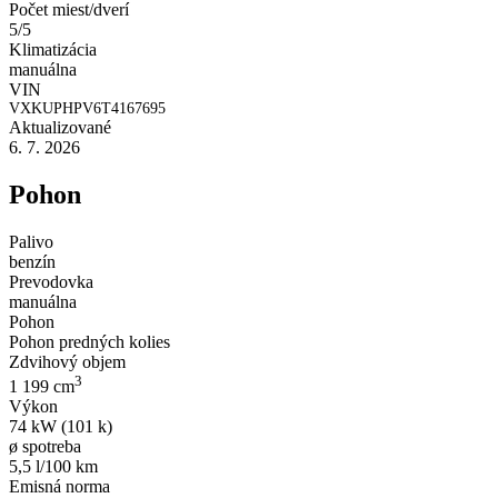
Počet miest/dverí
5/5
Klimatizácia
manuálna
VIN
VXKUPHPV6T4167695
Aktualizované
6. 7. 2026
Pohon
Palivo
benzín
Prevodovka
manuálna
Pohon
Pohon predných kolies
Zdvihový objem
3
1 199 cm
Výkon
74 kW (101 k)
ø spotreba
5,5 l/100 km
Emisná norma