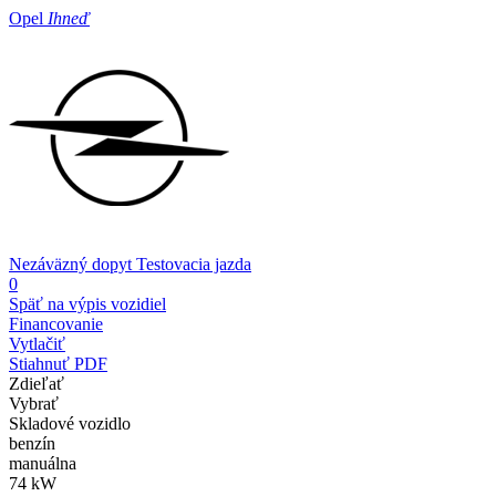
Opel
Ihneď
Nezáväzný dopyt
Testovacia jazda
0
Späť na výpis vozidiel
Financovanie
Vytlačiť
Stiahnuť PDF
Zdieľať
Vybrať
Skladové vozidlo
benzín
manuálna
74 kW