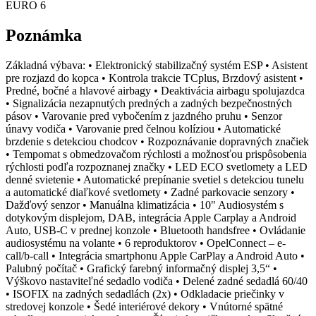
EURO 6
Poznámka
Základná výbava: • Elektronický stabilizačný systém ESP • Asistent
pre rozjazd do kopca • Kontrola trakcie TCplus, Brzdový asistent •
Predné, bočné a hlavové airbagy • Deaktivácia airbagu spolujazdca
• Signalizácia nezapnutých predných a zadných bezpečnostných
pásov • Varovanie pred vybočením z jazdného pruhu • Senzor
únavy vodiča • Varovanie pred čelnou kolíziou • Automatické
brzdenie s detekciou chodcov • Rozpoznávanie dopravných značiek
• Tempomat s obmedzovačom rýchlosti a možnosťou prispôsobenia
rýchlosti podľa rozpoznanej značky • LED ECO svetlomety a LED
denné svietenie • Automatické prepínanie svetiel s detekciou tunelu
a automatické diaľkové svetlomety • Zadné parkovacie senzory •
Dažďový senzor • Manuálna klimatizácia • 10" Audiosystém s
dotykovým displejom, DAB, integrácia Apple Carplay a Android
Auto, USB-C v prednej konzole • Bluetooth handsfree • Ovládanie
audiosystému na volante • 6 reproduktorov • OpelConnect – e-
call/b-call • Integrácia smartphonu Apple CarPlay a Android Auto •
Palubný počítač • Grafický farebný informačný displej 3,5“ •
Výškovo nastaviteľné sedadlo vodiča • Delené zadné sedadlá 60/40
• ISOFIX na zadných sedadlách (2x) • Odkladacie priečinky v
stredovej konzole • Šedé interiérové dekory • Vnútorné spätné