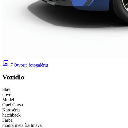
photo_library
7
Otvoriť fotogalériu
Vozidlo
Stav
nové
Model
Opel Corsa
Karoséria
hatchback
Farba
modrá metalíza tmavá