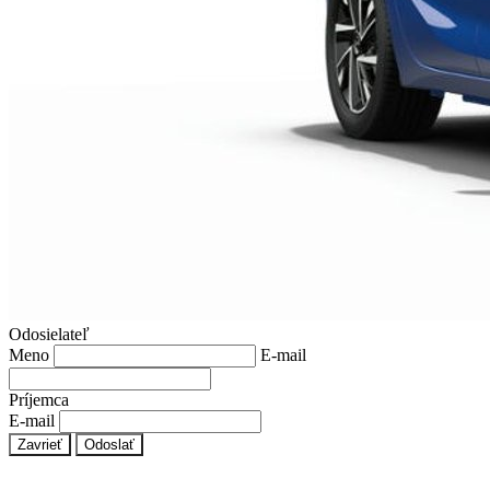
Odosielateľ
Meno
E-mail
Príjemca
E-mail
Zavrieť
Odoslať