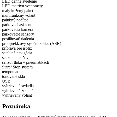
LED denné svietenie
LED matrixu svetlomety
malý kožený paket
multifunkčný volant
palubný počítač
parkovací asistent
parkovacia kamera
parkovacie senzory
posilňovač riadenia
protipreklzový systém kolies (ASR)
príprava pre isofix
satelitná navigácia
senzor stieračov
senzor tlaku v pneumatikách
Štart / Stop systém
tempomat
tónované sklá
USB
vyhrievané sedadlá
vyhrievané zrkadlá
vyhrievaný volant
Poznámka