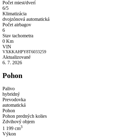
Počet miest/dverí
6/5
Klimatizácia
dvojzónová automatická
Počet airbagov
6
Stav tachometra
0 Km
VIN
VXKKAHPY8T6033259
Aktualizované
6. 7. 2026
Pohon
Palivo
hybridný
Prevodovka
automatická
Pohon
Pohon predných kolies
Zdvihový objem
3
1 199 cm
Výkon