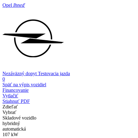
Opel
Ihneď
Nezáväzný dopyt
Testovacia jazda
0
Späť na výpis vozidiel
Financovanie
Vytlačiť
Stiahnuť PDF
Zdieľať
Vybrať
Skladové vozidlo
hybridný
automatická
107 kW