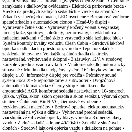
systém zamykania a štartovania „Keyless Open & Start“ • Centrálne
zamykanie s diaľkovým ovládaním • Elektrická parkovacia brzda •
Vrecko na predných zadných sedadlách + vrecká na smartfón •
Zrkadlá v slnečných clonách, LED osvetlené • Bezrámové vnútorné
spätné zrkadlo s automatickou clonou • Head-Up displej •
Vyhrievané čelné sklo • Vyhrievaný kožený volant z vegánskej
umelej kože, športový, sploštený, perforovaný, s ovládaním a
radiacimi páčkami • Čelné sklo z vrstveného skla izolujúce hluk •
Systém kontroly kvality vzduchu Clean Cabin • Stredová lakťová
opierka s odkladacím priestorom, vpredu • Tepelnoizolačné
zasklenie, tónované • Vonkajšie spätné zrkadlá elektricky
nastaviteľné, vyhrievané a sklopné • 3 zásuvky, 12V, v stredovej
konzole vpredu a vzadu a v kufri • Vnútorné zrkadlo, automaticky
stmavené • Multimedia navigačný systém, 16" dotykový farebný
displej a 10" informačný displej pre vodiča • Prémiový sound
systém Focal® • 9 reproduktorov a subwoofer • Dvojzónová
automatická klimatizácia • Čierny strop • Intelli-sedadlá –
ergonomické AGR komfortné sedadlá nastaviteľné v 10- smeroch
(dĺžka, výška, sklon, sklon operadla a sklon sedáku), výsuvná opora
stehien • Čalúnenie Bird/PVC, čiernosivé vyrobené z
recyklovaných materiálov • Bedrová opierka, elektropneumaticky
nastaviteľná na výšku a dĺžku • Vyhrievané predné sedadlá,
viacstupňové • 4-cestné opierky hlavy, vpredu a 3 opierky hlavy
vzadu • Zadné sedadlá sklopné 40/20/40 • Zrkadlá v slnečných
clonách • Stredová lakťová opierka vzadu s držiakom na poháre •