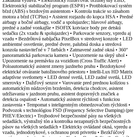
Základná výbava: • Elektronický rozdeľovač brzdnej sily EBD,
Elektronický stabilizačný program (ESP®) • Protiblokovací systém
bŕzd (ABS) s brzdovým asistentom • Kontrola trakcie so zásahom
motora a bŕzd (TCPlus) • Asistent rozjazdu do kopca HSA • Predné
airbagy a bočné airbagy, vodič a spolujazdec; hlavové airbagy,
predné a zadné vonkajšie • ISOFIX kotviace body pre detskú
sedačku (2x vzadu & spolujazdec) • Parkovacie senzory, vpredu aj
vzadu • Bezdrôtová nabíjačka PixelBox v stredovej konzole • LED
ambientné osvetlenie, predné dvere, palubná doska a stredová
konzola nastaviteľné v 7 farbách • Zatmavené zadné okná • 360°
panoramatická parkovacia kamera • Upozornenie na slepý uhol •
Upozornenie na premávku za vozidlom (Cross Traffic Alert) •
Poloautomatický asistent zmeny jazdneho pruhu • Bezdotykové
elektrické otváranie batožinového priestoru • Intelli-Lux HD Matrix
adaptívne svetlomety • LED denné svetlá, LED zadné svetlá, LED
smerovky • Dažďový senzor • Varovanie pred prednou kolíziou s
automatickým núdzovým brzdením, detekcia chodcov, asistent
udržiavania v jazdnom pruhu, asistent dopravných značiek a
detekcia ospalosti • Automatický asistent rýchlosti s funkciou
zastavenia • Tempomat s inteligentným obmedzovačom rýchlosti •
Podvozok s technológiou FSD (Frequency Selective Damping) (pre
PHEV/Electric) • Trojbodové bezpečnostné pásy na všetkých
sedadlách, výstražný tón a kontrolka nezapnutých bezpečnostných
pásov na všetkých sedadlách • Elektricky ovládané okná, vpredu a
vzadu, jednodotykové, s ochranou proti privretiu • Bezkľúčový