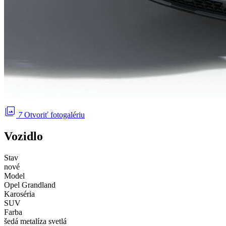
photo_library
7
Otvoriť fotogalériu
Vozidlo
Stav
nové
Model
Opel Grandland
Karoséria
SUV
Farba
šedá metalíza svetlá