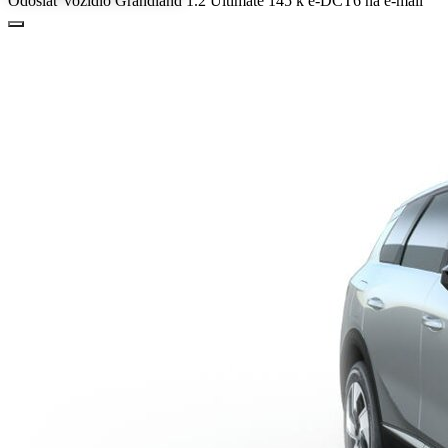
Odoslať vozidlo Grandland 1.2 Ultimate 145 k e-DCT6 na e-mail