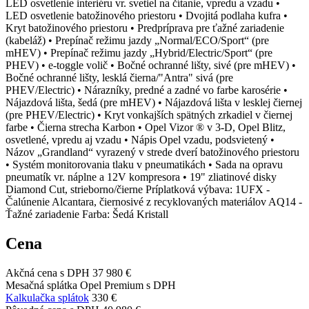
LED osvetlenie interiéru vr. svetiel na čítanie, vpredu a vzadu •
LED osvetlenie batožinového priestoru • Dvojitá podlaha kufra •
Kryt batožinového priestoru • Predpríprava pre ťažné zariadenie
(kabeláž) • Prepínač režimu jazdy „Normal/ECO/Sport“ (pre
mHEV) • Prepínač režimu jazdy „Hybrid/Electric/Sport“ (pre
PHEV) • e-toggle volič • Bočné ochranné lišty, sivé (pre mHEV) •
Bočné ochranné lišty, lesklá čierna/"Antra" sivá (pre
PHEV/Electric) • Nárazníky, predné a zadné vo farbe karosérie •
Nájazdová lišta, šedá (pre mHEV) • Nájazdová lišta v lesklej čiernej
(pre PHEV/Electric) • Kryt vonkajších spätných zrkadiel v čiernej
farbe • Čierna strecha Karbon • Opel Vizor ® v 3-D, Opel Blitz,
osvetlené, vpredu aj vzadu • Nápis Opel vzadu, podsvietený •
Názov „Grandland“ vyrazený v strede dverí batožinového priestoru
• Systém monitorovania tlaku v pneumatikách • Sada na opravu
pneumatík vr. náplne a 12V kompresora • 19" zliatinové disky
Diamond Cut, strieborno/čierne Príplatková výbava: 1UFX -
Čalúnenie Alcantara, čiernosivé z recyklovaných materiálov AQ14 -
Ťažné zariadenie Farba: Šedá Kristall
Cena
Akčná cena s DPH
37 980 €
Mesačná splátka Opel Premium s DPH
Kalkulačka splátok
330 €