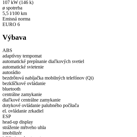
107 kW (146 k)
ø spotreba
5,5 l/100 km
Emisná norma
EURO 6
Výbava
ABS
adaptívny tempomat
automatické prepínanie diaľkových svetiel
automatické svietenie
autorádio
bezdrôtová nabíjačka mobilných telefónov (Qi)
bezklíčkové ovládanie
bluetooth
centrálne zamykanie
diaľkové centrálne zamykanie
dotykové ovládanie palubného počítača
el. ovládanie zrkadiel
ESP
head-up display
stráženie mŕtveho uhla
imobilizér