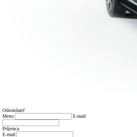
Odosielateľ
Meno
E-mail
Príjemca
E-mail