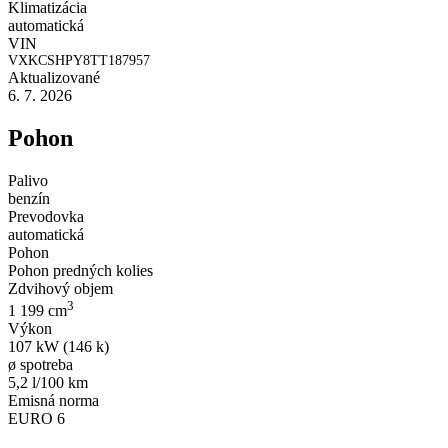
Klimatizácia
automatická
VIN
VXKCSHPY8TT187957
Aktualizované
6. 7. 2026
Pohon
Palivo
benzín
Prevodovka
automatická
Pohon
Pohon predných kolies
Zdvihový objem
3
1 199 cm
Výkon
107 kW (146 k)
ø spotreba
5,2 l/100 km
Emisná norma
EURO 6