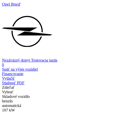
Opel
Ihneď
Nezáväzný dopyt
Testovacia jazda
0
Späť na výpis vozidiel
Financovanie
Vytlačiť
Stiahnuť PDF
Zdieľať
Vybrať
Skladové vozidlo
benzín
automatická
107 kW