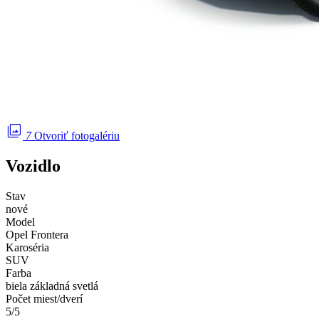
photo_library
7
Otvoriť fotogalériu
Vozidlo
Stav
nové
Model
Opel Frontera
Karoséria
SUV
Farba
biela základná svetlá
Počet miest/dverí
5/5