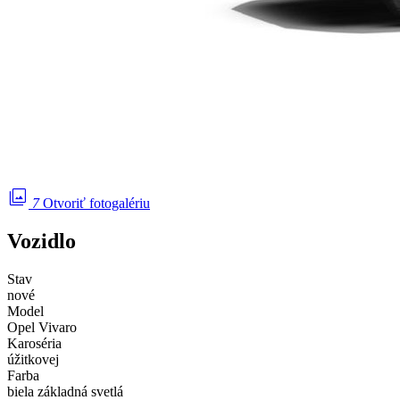
photo_library
7
Otvoriť fotogalériu
Vozidlo
Stav
nové
Model
Opel Vivaro
Karoséria
úžitkovej
Farba
biela základná svetlá