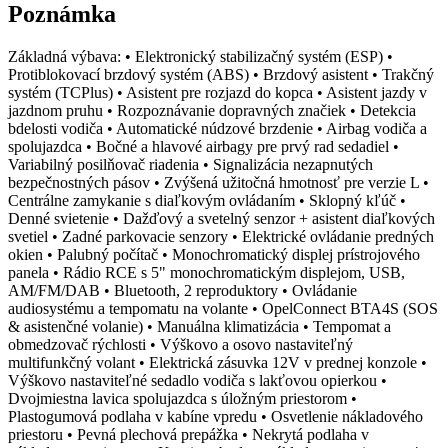
Poznámka
Základná výbava: • Elektronický stabilizačný systém (ESP) •
Protiblokovací brzdový systém (ABS) • Brzdový asistent • Trakčný
systém (TCPlus) • Asistent pre rozjazd do kopca • Asistent jazdy v
jazdnom pruhu • Rozpoznávanie dopravných značiek • Detekcia
bdelosti vodiča • Automatické núdzové brzdenie • Airbag vodiča a
spolujazdca • Bočné a hlavové airbagy pre prvý rad sedadiel •
Variabilný posilňovač riadenia • Signalizácia nezapnutých
bezpečnostných pásov • Zvýšená užitočná hmotnosť pre verzie L •
Centrálne zamykanie s diaľkovým ovládaním • Sklopný kľúč •
Denné svietenie • Dažďový a svetelný senzor + asistent diaľkových
svetiel • Zadné parkovacie senzory • Elektrické ovládanie predných
okien • Palubný počítač • Monochromatický displej prístrojového
panela • Rádio RCE s 5" monochromatickým displejom, USB,
AM/FM/DAB • Bluetooth, 2 reproduktory • Ovládanie
audiosystému a tempomatu na volante • OpelConnect BTA4S (SOS
& asistenčné volanie) • Manuálna klimatizácia • Tempomat a
obmedzovač rýchlosti • Výškovo a osovo nastaviteľný
multifunkčný volant • Elektrická zásuvka 12V v prednej konzole •
Výškovo nastaviteľné sedadlo vodiča s lakťovou opierkou •
Dvojmiestna lavica spolujazdca s úložným priestorom •
Plastogumová podlaha v kabíne vpredu • Osvetlenie nákladového
priestoru • Pevná plechová prepážka • Nekrytá podlaha v