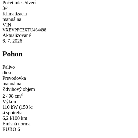
Počet miest/dverí
3/4
Klimatizácia
manuálna
VIN
VXEVPFC3XTU464498
Aktualizované
6. 7. 2026
Pohon
Palivo
diesel
Prevodovka
manuálna
Zdvihový objem
3
2 498 cm
Výkon
110 kW (150 k)
ø spotreba
6,2 l/100 km
Emisná norma
EURO 6