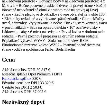
nákladovom priestore • Kotviace body v nákladovom priestore: 4 x
M, 6 x L • Bočné posuvné presklené dvere na pravej strane • Bočné
tónované neotvárateľné okná v druhom rade na pravej aj ľavej
strane • Zadné plechové dvojkrídlové dvere otvárateľné v uhle 180°
• Elektricky ovládané a vyhrievané spätné zrkadlá • Čierne kľučky
dverí, nárazníky, kryty zrkadiel a bočné lišty • Systém kontroly tlaku
v pneumatikách • Sada na opravu defektu • 16" oceľové disky •
Látkové poťahy • 6 miest na sedenie • Pevná lavica v druhom rade
sedadiel • Pevná plechová prepážka za druhým radom sedadiel
Príplatková výbava: WYAY - Sada surround view RS03 -
Plnohodnotné rezervné koleso WZ07 - Posuvné bočné dvere na
strane vodiča a spolujazdca Farba: Biela Kaolin
Cena
Akčná cena bez DPH
30 817 €
Mesačná splátka Opel Premium s DPH
Kalkulačka splátok
330 €
Pôvodná cena bez DPH
33 320 €
Ušetríte bez DPH
2 503 €
Akčná cena s DPH
37 905 €
Nezáväzný dopyt