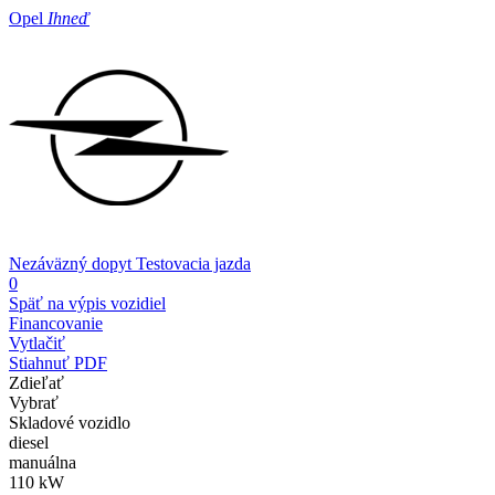
Opel
Ihneď
Nezáväzný dopyt
Testovacia jazda
0
Späť na výpis vozidiel
Financovanie
Vytlačiť
Stiahnuť PDF
Zdieľať
Vybrať
Skladové vozidlo
diesel
manuálna
110 kW