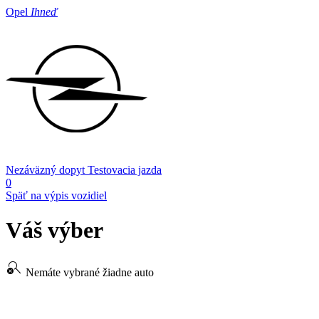
Opel
Ihneď
Nezáväzný dopyt
Testovacia jazda
0
Späť na výpis vozidiel
Váš výber
search_off
Nemáte vybrané žiadne auto