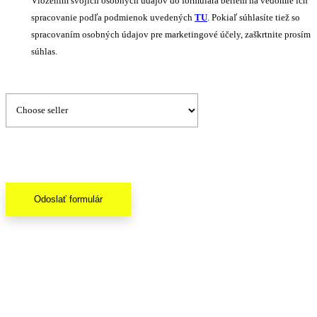
Vložením svojich osobných údajov do formulára beriem na vedomie ich
spracovanie podľa podmienok uvedených
TU
. Pokiaľ súhlasíte tiež so
spracovaním osobných údajov pre marketingové účely, zaškrtnite prosím
súhlas.
Odoslať formulár