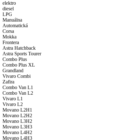
elektro
diesel
LPG
Manuálna
Automatická
Corsa
Mokka
Frontera
Astra Hatchback
Astra Sports Tourer
Combo Plus
Combo Plus XL
Grandland
Vivaro Combi
Zafira
Combo Van L1
Combo Van L2
Vivaro L1
Vivaro L2
Movano L2H1
Movano L2H2
Movano L3H2
Movano L3H3
Movano L4H2
Movano L4H3