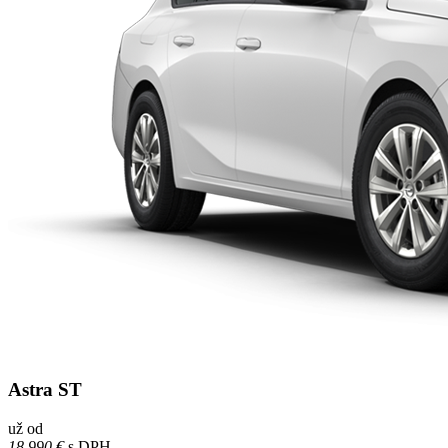
Astra ST
už od
18 990 €
s DPH