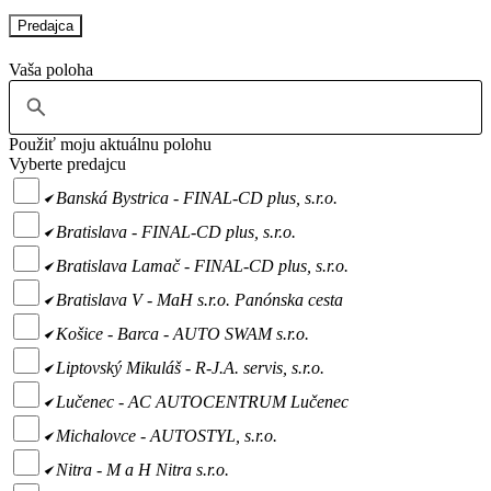
Predajca
Vaša poloha
Použiť moju aktuálnu polohu
Vyberte predajcu
Banská Bystrica - FINAL-CD plus, s.r.o.
Bratislava - FINAL-CD plus, s.r.o.
Bratislava Lamač - FINAL-CD plus, s.r.o.
Bratislava V - MaH s.r.o. Panónska cesta
Košice - Barca - AUTO SWAM s.r.o.
Liptovský Mikuláš - R-J.A. servis, s.r.o.
Lučenec - AC AUTOCENTRUM Lučenec
Michalovce - AUTOSTYL, s.r.o.
Nitra - M a H Nitra s.r.o.