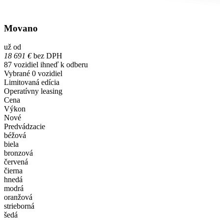
Movano
už od
18 691 €
bez DPH
87
vozidiel ihneď k odberu
Vybrané
0
vozidiel
Limitovaná edícia
Operatívny leasing
Cena
Výkon
Nové
Predvádzacie
béžová
biela
bronzová
červená
čierna
hnedá
modrá
oranžová
strieborná
šedá