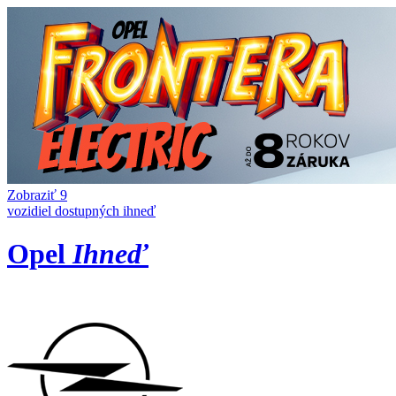
Zobraziť 9
vozidiel dostupných ihneď
Opel
Ihneď