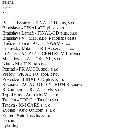
zelená
zlatá
žltá
iná
Banská Bystrica - FINAL-CD plus, s.r.o.
Bratislava - FINAL-CD plus, s.r.o.
Bratislava Lamač - FINAL-CD plus, s.r.o.
Bratislava V - MaH s.r.o. Panónska cesta
Košice - Barca - AUTO SWAM s.r.o.
Liptovský Mikuláš - R-J.A. servis, s.r.o.
Lučenec - AC AUTOCENTRUM Lučenec
Michalovce - AUTOSTYL, s.r.o.
Nitra - M a H Nitra s.r.o.
Poprad - PK AUTO, spol. s r.o.
Prešov - PK AUTO, spol. s r.o.
Prievidza - FINAL-CD plus, s.r.o.
Rožňava - AC AUTOCENTRUM Rožňava
Ružomberok - R-J.A. servis, s.r.o.
Topoľčany - Auto MGM s. r. o.
Trenčín - TOP Car Trenčín s.r.o.
Trnava - KM CARS s. r. o.
Zvolen - Auto Unicom, s. r. o.
Žilina - Auto Becchi, s.r.o.
benzín
hybridný