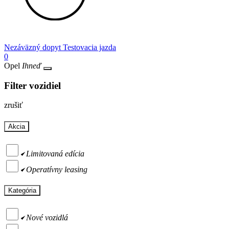
Nezáväzný dopyt
Testovacia jazda
0
Opel
Ihneď
Filter vozidiel
zrušiť
Akcia
Limitovaná edícia
Operatívny leasing
Kategória
Nové vozidlá