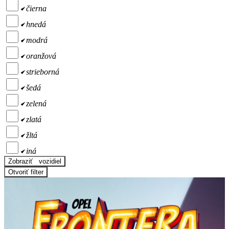
čierna
hnedá
modrá
oranžová
strieborná
šedá
zelená
zlatá
žltá
iná
Zobraziť
vozidiel
Otvoriť filter