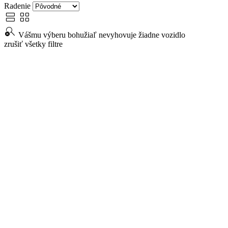
Radenie
view_agenda
view_cozy
search_off
Vášmu výberu bohužiaľ nevyhovuje žiadne vozidlo
zrušiť všetky filtre