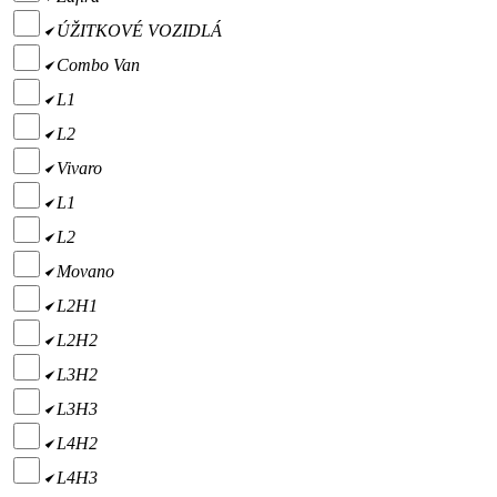
ÚŽITKOVÉ VOZIDLÁ
Combo Van
L1
L2
Vivaro
L1
L2
Movano
L2H1
L2H2
L3H2
L3H3
L4H2
L4H3