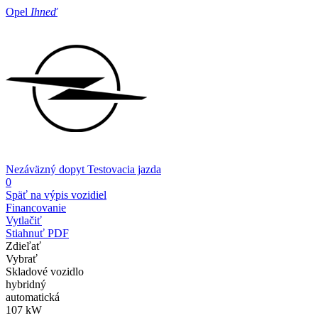
Opel
Ihneď
Nezáväzný dopyt
Testovacia jazda
0
Späť na výpis vozidiel
Financovanie
Vytlačiť
Stiahnuť PDF
Zdieľať
Vybrať
Skladové vozidlo
hybridný
automatická
107 kW