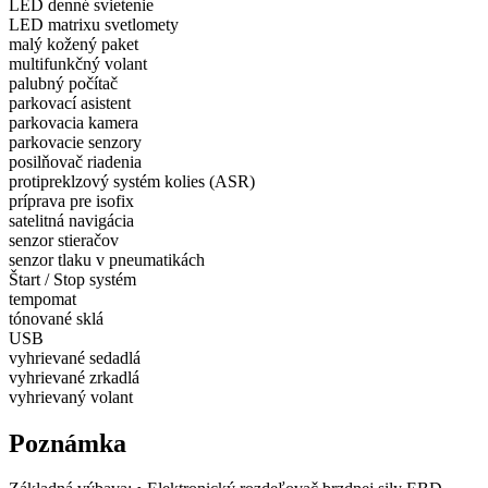
LED denné svietenie
LED matrixu svetlomety
malý kožený paket
multifunkčný volant
palubný počítač
parkovací asistent
parkovacia kamera
parkovacie senzory
posilňovač riadenia
protipreklzový systém kolies (ASR)
príprava pre isofix
satelitná navigácia
senzor stieračov
senzor tlaku v pneumatikách
Štart / Stop systém
tempomat
tónované sklá
USB
vyhrievané sedadlá
vyhrievané zrkadlá
vyhrievaný volant
Poznámka