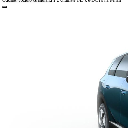
Odoslať vozidlo Grandland 1.2 Ultimate 145 k e-DCT6 na e-mail