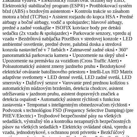
Základná výbava: • Elektronický rozdeľovač brzdnej sily EBD,
Elektronický stabilizačný program (ESP®) • Protiblokovací systém
bŕzd (ABS) s brzdovým asistentom • Kontrola trakcie so zásahom
motora a bŕzd (TCPlus) • Asistent rozjazdu do kopca HSA • Predné
airbagy a bočné airbagy, vodič a spolujazdec; hlavové airbagy,
predné a zadné vonkajšie • ISOFIX kotviace body pre detskú
sedačku (2x vzadu & spolujazdec) • Parkovacie senzory, vpredu aj
vzadu • Bezdrôtová nabíjačka PixelBox v stredovej konzole • LED
ambientné osvetlenie, predné dvere, palubná doska a stredová
konzola nastaviteľné v 7 farbách • Zatmavené zadné okná • 360°
panoramatická parkovacia kamera • Upozornenie na slepý uhol •
Upozornenie na premávku za vozidlom (Cross Traffic Alert) •
Poloautomatický asistent zmeny jazdneho pruhu • Bezdotykové
elektrické otváranie batožinového priestoru • Intelli-Lux HD Matrix
adaptívne svetlomety • LED denné svetlá, LED zadné svetlá, LED
smerovky • Dažďový senzor • Varovanie pred prednou kolíziou s
automatickým núdzovým brzdením, detekcia chodcov, asistent
udržiavania v jazdnom pruhu, asistent dopravných značiek a
detekcia ospalosti • Automatický asistent rýchlosti s funkciou
zastavenia • Tempomat s inteligentným obmedzovačom rýchlosti •
Podvozok s technológiou FSD (Frequency Selective Damping) (pre
PHEV/Electric) • Trojbodové bezpečnostné pásy na všetkých
sedadlách, výstražný tón a kontrolka nezapnutých bezpečnostných
pásov na všetkých sedadlách • Elektricky ovládané okná, vpredu a
vzadu, jednodotykové, s ochranou proti privretiu • Bezkľúčový