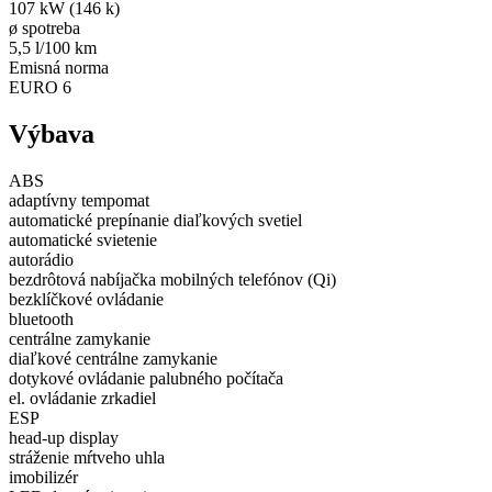
107 kW (146 k)
ø spotreba
5,5 l/100 km
Emisná norma
EURO 6
Výbava
ABS
adaptívny tempomat
automatické prepínanie diaľkových svetiel
automatické svietenie
autorádio
bezdrôtová nabíjačka mobilných telefónov (Qi)
bezklíčkové ovládanie
bluetooth
centrálne zamykanie
diaľkové centrálne zamykanie
dotykové ovládanie palubného počítača
el. ovládanie zrkadiel
ESP
head-up display
stráženie mŕtveho uhla
imobilizér