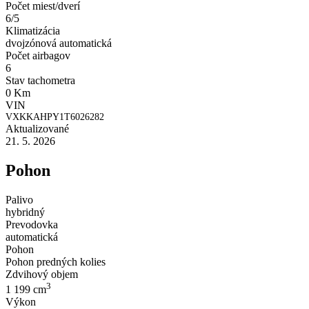
Počet miest/dverí
6/5
Klimatizácia
dvojzónová automatická
Počet airbagov
6
Stav tachometra
0 Km
VIN
VXKKAHPY1T6026282
Aktualizované
21. 5. 2026
Pohon
Palivo
hybridný
Prevodovka
automatická
Pohon
Pohon predných kolies
Zdvihový objem
3
1 199 cm
Výkon