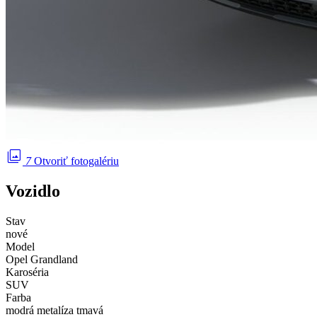
photo_library
7
Otvoriť fotogalériu
Vozidlo
Stav
nové
Model
Opel Grandland
Karoséria
SUV
Farba
modrá metalíza tmavá