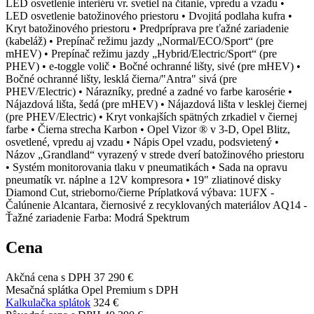
LED osvetlenie interiéru vr. svetiel na čítanie, vpredu a vzadu •
LED osvetlenie batožinového priestoru • Dvojitá podlaha kufra •
Kryt batožinového priestoru • Predpríprava pre ťažné zariadenie
(kabeláž) • Prepínač režimu jazdy „Normal/ECO/Sport“ (pre
mHEV) • Prepínač režimu jazdy „Hybrid/Electric/Sport“ (pre
PHEV) • e-toggle volič • Bočné ochranné lišty, sivé (pre mHEV) •
Bočné ochranné lišty, lesklá čierna/"Antra" sivá (pre
PHEV/Electric) • Nárazníky, predné a zadné vo farbe karosérie •
Nájazdová lišta, šedá (pre mHEV) • Nájazdová lišta v lesklej čiernej
(pre PHEV/Electric) • Kryt vonkajších spätných zrkadiel v čiernej
farbe • Čierna strecha Karbon • Opel Vizor ® v 3-D, Opel Blitz,
osvetlené, vpredu aj vzadu • Nápis Opel vzadu, podsvietený •
Názov „Grandland“ vyrazený v strede dverí batožinového priestoru
• Systém monitorovania tlaku v pneumatikách • Sada na opravu
pneumatík vr. náplne a 12V kompresora • 19" zliatinové disky
Diamond Cut, strieborno/čierne Príplatková výbava: 1UFX -
Čalúnenie Alcantara, čiernosivé z recyklovaných materiálov AQ14 -
Ťažné zariadenie Farba: Modrá Spektrum
Cena
Akčná cena s DPH
37 290 €
Mesačná splátka Opel Premium s DPH
Kalkulačka splátok
324 €