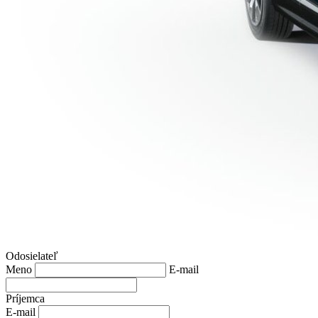
Odosielateľ
Meno
E-mail
Príjemca
E-mail