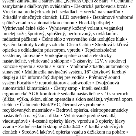
systém zamykania a štartovania „Keyless Open & Start“ • Centrálne
zamykanie s diaľkovým ovládaním • Elektrická parkovacia brzda •
Vrecko na predných zadných sedadlách + vrecká na smartfón •
Zrkadlá v slnečných clonách, LED osvetlené • Bezrámové vnútorné
spätné zrkadlo s automatickou clonou • Head-Up displej •
Vyhrievané čelné sklo • Vyhrievaný kožený volant z vegánskej
umelej kože, športový, sploštený, perforovaný, s ovládaním a
radiacimi páčkami • Čelné sklo z vrstveného skla izolujúce hluk •
Systém kontroly kvality vzduchu Clean Cabin • Stredová lakťová
opierka s odkladacím priestorom, vpredu • Tepelnoizolačné
zasklenie, tónované • Vonkajšie spätné zrkadlá elektricky
nastaviteľné, vyhrievané a sklopné • 3 zásuvky, 12V, v stredovej
konzole vpredu a vzadu a v kufri • Vnútorné zrkadlo, automaticky
stmavené • Multimedia navigačný systém, 16" dotykový farebný
displej a 10" informačný displej pre vodiča • Prémiový sound
systém Focal® • 9 reproduktorov a subwoofer • Dvojzónová
automatická klimatizácia • Čierny strop • Intelli-sedadlá –
ergonomické AGR komfortné sedadlá nastaviteľné v 10- smeroch
(dĺžka, výška, sklon, sklon operadla a sklon sedáku), výsuvná opora
stehien • Čalúnenie Bird/PVC, čiernosivé vyrobené z
recyklovaných materiálov • Bedrová opierka, elektropneumaticky
nastaviteľná na výšku a dĺžku • Vyhrievané predné sedadlá,
viacstupňové • 4-cestné opierky hlavy, vpredu a 3 opierky hlavy
vzadu • Zadné sedadlá sklopné 40/20/40 • Zrkadlá v slnečných
clonách • Stredová lakťová opierka vzadu s držiakom na poháre •